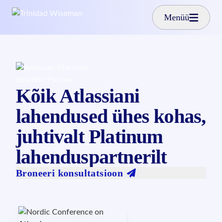
Liigu edasi põhisisu juurde
Menüü
Kõik Atlassiani
lahendused ühes kohas,
juhtivalt Platinum
lahenduspartnerilt
Broneeri konsultatsioon