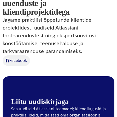
uuenduste ja
kliendiprojektidega
Jagame praktilisi õppetunde klientide
projektidest, uudiseid Atlassiani
tootearendustest ning ekspertsoovitusi
koostöötamise, teenusehalduse ja
tarkvaraarenduse parandamiseks.
Facebook
Liitu uudiskirjaga
Saa uudiseid Atlassiani teemadel; kliendilugusid ja
praktilisi ideid, mida saad oma organisatsioonis