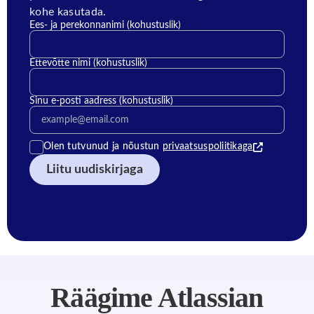
kohe kasutada.
Ees- ja perekonnanimi (kohustuslik)
Ettevõtte nimi (kohustuslik)
Sinu e-posti aadress (kohustuslik)
Olen tutvunud ning nõustun privaatsustingimustega
Olen tutvunud ja nõustun
privaatsuspoliitikaga
Räägime Atlassian