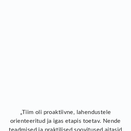
„Tiim oli proaktiivne, lahendustele
orienteeritud ja igas etapis toetav. Nende
teadmised ja praktilised soovitused aitasid